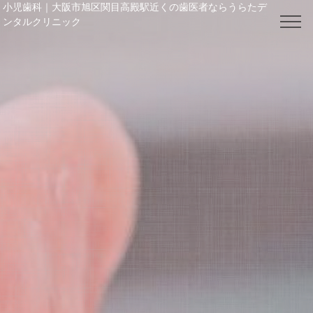
小児歯科｜大阪市旭区関目高殿駅近くの歯医者ならうらたデ
ンタルクリニック
電話番号： 06-6964-4148
TOP
クリニック紹介
院長・スタッフ紹介
料金表
お知らせ / ブログ