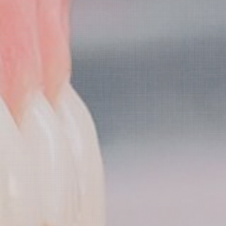
求人
お問い合わせ
診療メニュー
歯の審美
顎関節症治療
歯の病気予防
入れ歯（義歯）
小児歯科
ホワイトニング
インプラント