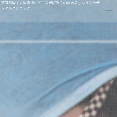
笑気麻酔｜大阪市旭区関目高殿駅近くの歯医者ならうらたデ
ンタルクリニック
電話番号： 06-6964-4148
TOP
クリニック紹介
院長・スタッフ紹介
料金表
お知らせ / ブログ