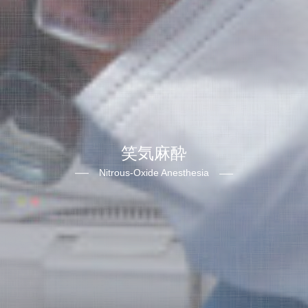
歯科用CT
歯周病治療
笑気麻酔
治療について
骨が少ない場合のインプラント
笑気麻酔
Nitrous‐Oxide Anesthesia
インプラントの流れ
インプラント症例
インプラントのメンテナンス
歯周病外科治療
歯周病治療の流れ