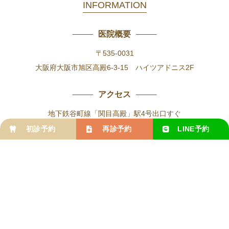
INFORMATION
医院概要
〒535-0031
大阪府大阪市旭区高殿6-3-15 ハイツアドニス2F
アクセス
地下鉄谷町線「関目高殿」駅4号出口すぐ
初診予約
再診予約
LINE
予約
地下鉄今里筋線「関目成育」駅2号出口 または
京阪「関目」駅から北に徒歩3分
アクセス方法を見る