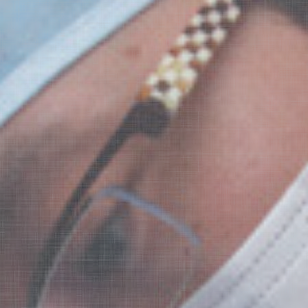
求人
お問い合わせ
診療メニュー
歯の審美
顎関節症治療
歯の病気予防
入れ歯（義歯）
小児歯科
ホワイトニング
インプラント