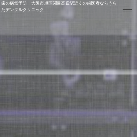
歯の病気予防｜大阪市旭区関目高殿駅近くの歯医者ならうら
たデンタルクリニック
電話番号： 06-6964-4148
TOP
クリニック紹介
院長・スタッフ紹介
料金表
お知らせ / ブログ