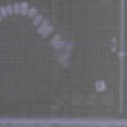
求人
お問い合わせ
診療メニュー
歯の審美
顎関節症治療
歯の病気予防
入れ歯（義歯）
小児歯科
ホワイトニング
インプラント