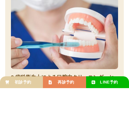
3.歯科衛生士による口腔内クリーニング・セ
初診予約
再診予約
LINE
予約
ルフケア指導
歯科医師がお口の中を検査したあとは、歯科衛生士による
口腔内クリーニングを行います。
専門の器具を用い、お口の中の汚れを丁寧に取り除きま
す。
クリーニング後には、適切な歯磨きの方法、注意して磨い