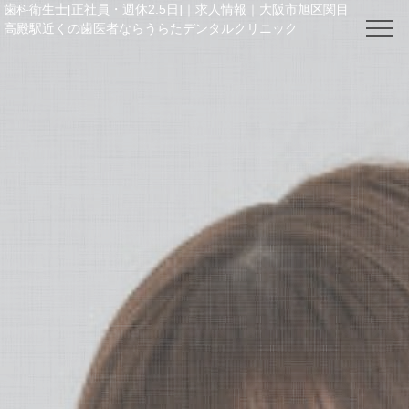
歯科衛生士[正社員・週休2.5日]｜求人情報｜大阪市旭区関目
高殿駅近くの歯医者ならうらたデンタルクリニック
電話番号： 06-6964-4148
TOP
クリニック紹介
院長・スタッフ紹介
料金表
お知らせ / ブログ