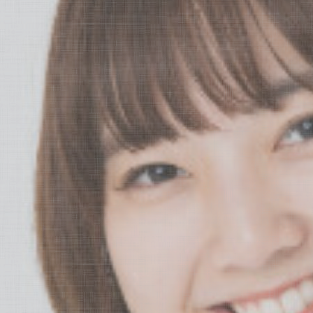
求人
お問い合わせ
診療メニュー
歯の審美
顎関節症治療
歯の病気予防
入れ歯（義歯）
小児歯科
ホワイトニング
インプラント