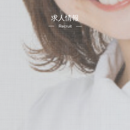
歯科用CT
求人情報
歯周病治療
Recruit
笑気麻酔
治療について
骨が少ない場合のインプラント
インプラントの流れ
インプラント症例
インプラントのメンテナンス
歯周病外科治療
歯周病治療の流れ